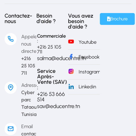
Contactez-
Besoin
Vous avez
Brochure
nous
d'aide ?
besoin
d'aide ?
Commerciale
Appelez-
:
Youtube
nous
+216 25 105
directement
711
Facebook
salma@educentre.tn
+216
25 105
Service
Instagram
711
Après-
Vente (SAV)
Adresse
Linkedin
:
Cyber
+216 53 666
514​
parc
sav@educentre.tn
Tataouine,
Tunisia
Email
contact@educentre.tn