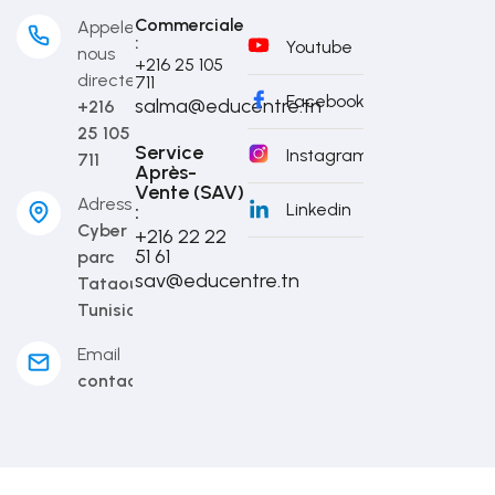
Commerciale
Appelez-
:
Youtube
nous
+216 25 105
directement
711
Facebook
salma@educentre.tn
+216
25 105
Service
Instagram
711
Après-
Vente (SAV)
Adresse
Linkedin
:
Cyber
+216 22 22
51 61
parc
sav@educentre.tn
Tataouine,
Tunisia
Email
contact@educentre.tn