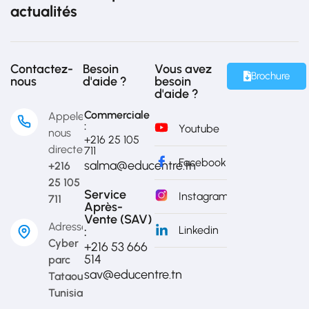
actualités
Contactez-
Besoin
Vous avez
Brochure
nous
d'aide ?
besoin
d'aide ?
Commerciale
Appelez-
:
Youtube
nous
+216 25 105
directement
711
Facebook
salma@educentre.tn
+216
25 105
Service
Instagram
711
Après-
Vente (SAV)
Adresse
Linkedin
:
Cyber
+216 53 666
514​
parc
sav@educentre.tn
Tataouine,
Tunisia