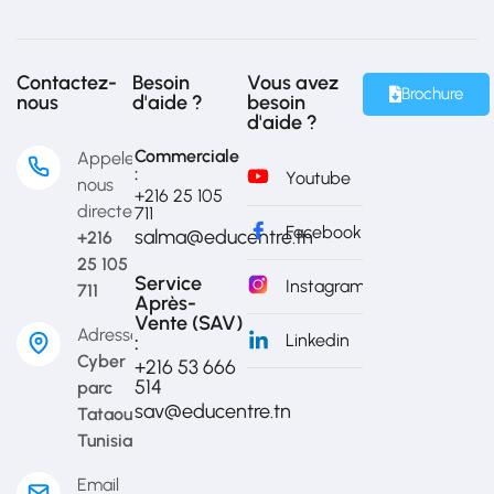
Contactez-
Besoin
Vous avez
Brochure
nous
d'aide ?
besoin
d'aide ?
Commerciale
Appelez-
:
Youtube
nous
+216 25 105
directement
711
Facebook
salma@educentre.tn
+216
25 105
Service
Instagram
711
Après-
Vente (SAV)
Adresse
Linkedin
:
Cyber
+216 53 666
514​
parc
sav@educentre.tn
Tataouine,
Tunisia
Email