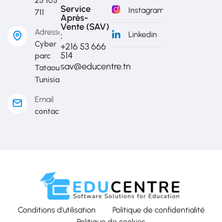
25 105
Service
Instagram
711
Après-
Vente (SAV)
Adresse
Linkedin
:
Cyber
+216 53 666
514​
parc
sav@educentre.tn
Tataouine,
Tunisia
Email
contact@educentre.tn
Conditions d'utilisation
Politique de confidentialité
Politique de cookies