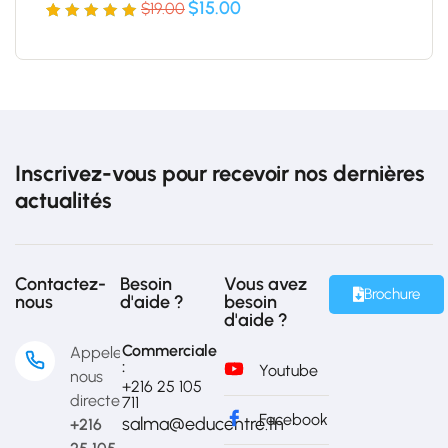
$
15.00
$
19.00
Noté
5
5
sur 5
basé
sur
notations
client
Inscrivez-vous pour recevoir nos dernières
actualités
Contactez-
Besoin
Vous avez
Brochure
nous
d'aide ?
besoin
d'aide ?
Commerciale
Appelez-
:
Youtube
nous
+216 25 105
directement
711
Facebook
salma@educentre.tn
+216